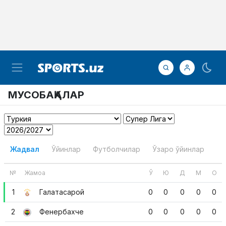
МУСОБАҚАЛАР
Жадвал
Ўйинлар
Футболчилар
Ўзаро ўйинлар
№
Жамоа
Ў
Ю
Д
М
О
1
Галатасарой
0
0
0
0
0
2
Фенербахче
0
0
0
0
0