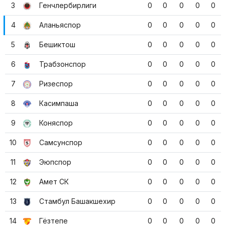
3
Генчлербирлиги
0
0
0
0
0
4
Аланьяспор
0
0
0
0
0
5
Бешиктош
0
0
0
0
0
6
Трабзонспор
0
0
0
0
0
7
Ризеспор
0
0
0
0
0
8
Касимпаша
0
0
0
0
0
9
Коняспор
0
0
0
0
0
10
Самсунспор
0
0
0
0
0
11
Эюпспор
0
0
0
0
0
12
Амет СК
0
0
0
0
0
13
Стамбул Башакшехир
0
0
0
0
0
14
Гёзтепе
0
0
0
0
0