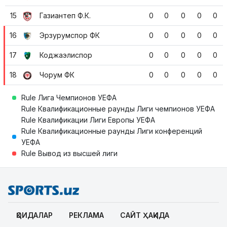
15
Газиантеп Ф.К.
0
0
0
0
0
16
Эрзурумспор ФК
0
0
0
0
0
17
Коджаэлиспор
0
0
0
0
0
18
Чорум ФК
0
0
0
0
0
Rule Лига Чемпионов УЕФА
Rule Квалификационные раунды Лиги чемпионов УЕФА
Rule Квалификации Лиги Европы УЕФА
Rule Квалификационные раунды Лиги конференций
УЕФА
Rule Вывод из высшей лиги
ҚОИДАЛАР
РЕКЛАМА
САЙТ ҲАҚИДА