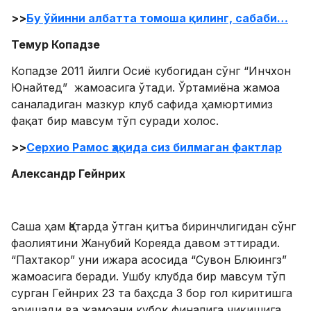
>>
Бу ўйинни албатта томоша қилинг, сабаби…
Темур Копадзе
Копадзе 2011 йилги Осиё кубогидан сўнг “Инчхон
Юнайтед” жамоасига ўтади. Ўртамиёна жамоа
саналадиган мазкур клуб сафида ҳамюртимиз
фақат бир мавсум тўп суради холос.
>>
Серхио Рамос ҳақида сиз билмаган фактлар
Александр Гейнрих
Саша ҳам Қатарда ўтган қитъа биринчлигидан сўнг
фаолиятини Жанубий Кореяда давом эттиради.
“Пахтакор” уни ижара асосида “Сувон Блюингз”
жамоасига беради. Ушбу клубда бир мавсум тўп
сурган Гейнрих 23 та баҳсда 3 бор гол киритишга
эришади ва жамоани кубок финалига чиқишига