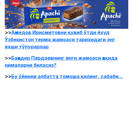
>>
Аҳмедов Ирисметовни қувиб ўтди ёхуд
Ўзбекистон терма жамоаси тарихидаги энг
яхши тўпурарлар
>>
Баҳодир Пардаевнинг янги жамоаси ҳақида
нималарни биласиз?
>>
Бу ўйинни албатта томоша қилинг, сабаби…
5. Пике ва Фабрегас
Бу икковлон бир-бирлари билан “Барселона”
клуби академиясида юрган пайтларида
танишишган. Футболчиларга кам имкон берилгани
сабаб улар Англияга кетишга мажбур бўлишди.