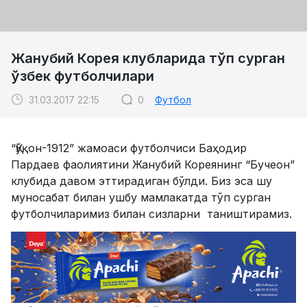
Жанубий Корея клубларида тўп сурган
ўзбек футболчилари
31.03.2017 22:15
0
Футбол
“Қўқон-1912” жамоаси футболчиси Баҳодир
Пардаев фаолиятини Жанубий Кореянинг “Бучеон”
клубида давом эттирадиган бўлди. Биз эса шу
муносабат билан ушбу мамлакатда тўп сурган
футболчиларимиз билан сизларни таништирамиз.