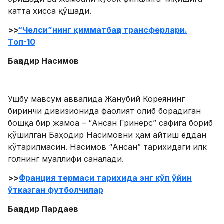
катта хисса қўшади.
>>
“Челси”нинг қимматбаҳо трансферлари.
Топ-10
Баҳодир Насимов
Ушбу мавсум аввалида Жанубий Кореянинг
биринчи дивизионида фаолият олиб борадиган
бошқа бир жамоа – “Ансан Гринерс” сафига бориб
қўшилган Баҳодир Насимовни ҳам айтиш ёддан
кўтарилмасин. Насимов “Ансан” тарихидаги илк
голнинг муаллифи саналади.
>>
Франция термаси тарихида энг кўп ўйин
ўтказган футболчилар
Баҳодир Пардаев