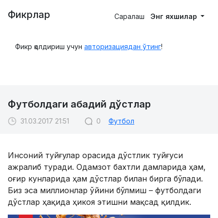
Фикрлар
Саралаш
Энг яхшилар
Фикр қолдириш учун
авторизациядан ўтинг
!
Футболдаги абадий дўстлар
31.03.2017 21:51
0
Футбол
Инсоний туйғулар орасида дўстлик туйғуси
ажралиб туради. Одамзот бахтли дамларида ҳам,
оғир кунларида ҳам дўстлар билан бирга бўлади.
Биз эса миллионлар ўйини бўлмиш – футболдаги
дўстлар ҳақида ҳикоя этишни мақсад қилдик.