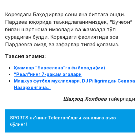
Кореядаги Баҳодирлар сони яна биттага ошди.
Пардаев юқорида таъкидлаганимиздек, “Бучеон”
билан шартнома имзолади ва жамоада тўп
сурадиган бўлди. Кореядаги фаолиятида эса
Пардаевга омад ва зафарлар тилаб қоламиз.
Тавсия этамиз:
Ҳакамлар “Барселона”га ён босади(ми)
“Реал”нинг 7-рақам эгалари
Машхур футбол мухлислари. DJ Pilligrimдан Севара
Назархонгача...
Шаҳзод Холбоев
тайёрлади
SPORTS.uz'нинг Telegram'даги каналига аъзо
бўлинг!