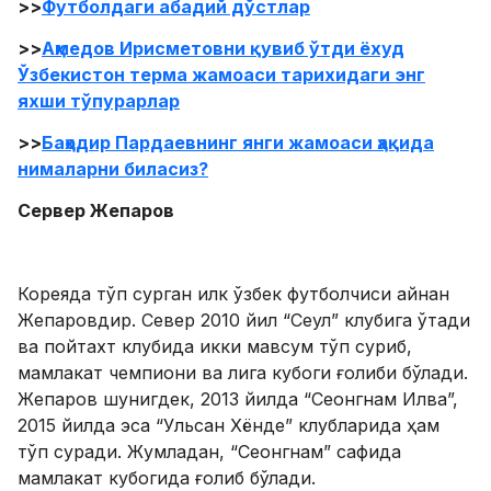
>>
Футболдаги абадий дўстлар
>>
Аҳмедов Ирисметовни қувиб ўтди ёхуд
Ўзбекистон терма жамоаси тарихидаги энг
яхши тўпурарлар
>>
Баҳодир Пардаевнинг янги жамоаси ҳақида
нималарни биласиз?
Сервер Жепаров
Кореяда тўп сурган илк ўзбек футболчиси айнан
Жепаровдир. Север 2010 йил “Сеул” клубига ўтади
ва пойтахт клубида икки мавсум тўп суриб,
мамлакат чемпиони ва лига кубоги ғолиби бўлади.
Жепаров шунигдек, 2013 йилда “Сеонгнам Илва”,
2015 йилда эса “Ульсан Хёнде” клубларида ҳам
тўп суради. Жумладан, “Сеонгнам” сафида
мамлакат кубогида ғолиб бўлади.