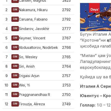
1
Carlsen, Magnus
2823
GM
2
Nakamura, Hikaru
2792
GM
3
Caruana, Fabiano
2792
GM
4
Sindarov, Javokhir
2777
GM
Бугун Италия А
5
Keymer, Vincent
2767
GM
“Кротоне”ни қа
ҳисобида ғалаб
6
Abdusattorov, Nodirbek
2766
GM
“Милан” ҳам ўз
7
So, Wesley
2765
GM
Лападуларнинг 
8
Giri, Anish
2764
GM
еврокубоклард
9
Erigaisi Arjun
2757
GM
Қуйида шу ва б
10
Wei, Yi
2753
GM
Италия А Сери
11
Praggnanandhaa R
2750
GM
Ювентус – Крото
12
Firouzja, Alireza
2749
GM
Голлар:
1:0 – 1