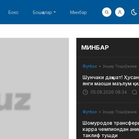
Бокс
Бошқалар
Минбар
МИНБАР
Футбол
Зоҳир Тошхўжаев
Шунчаки даҳшат! Ҳусан
янги маоши маълум қи
05.08.2026 08:34
Футбол
Зоҳир Тошхўжаев
Шомуродов трансфери
карра чемпиондан ани
таклиф тушди