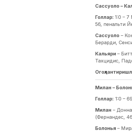
Сассуоло – Каль
Голлар:
1:0 – 7
56, пенальти Й
Сассуоло
– Ко
Берарди, Сенси
Кальяри
– Бит
Тахцидис, Падо
Огоҳлантиришл
Милан – Болонья
Голлар:
1:0 – 6
Милан
– Донна
(Фернандес, 46
Болонья
– Мир