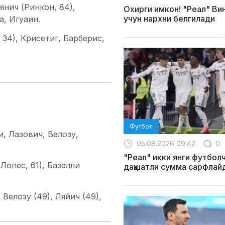
янич (Ринкон, 84),
Охирги имкон! "Реал" Ви
учун нархни белгилади
а, Игуаин.
34), Крисетиг, Барберис,
Футбол
, Лазович, Велозу,
05.08.2026 09:42
0
"Реал" икки янги футболч
Лопес, 61), Базелли
даҳшатли сумма сарфлай
 Велозу (49), Ляйич (49),