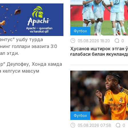
Футбол
ентус” ушбу турда
05.08.2026 18:20
0
инг голлари эвазига 3:0
Ҳусанов иштирок этган ў
ал этди.
ғалабаси билан якунланд
ар” Деулофеу, Хонда хамда
а келгуси мавсум
Футбол
05.08.2026 07:58
0