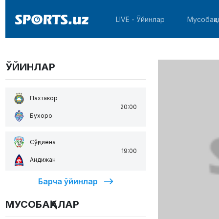
LIVE - Ўйинлар
Мусобақа
ЎЙИНЛАР
Пахтакор
20:00
Бухоро
Сўғдиёна
19:00
Андижан
Барча ўйинлар
МУСОБАҚАЛАР