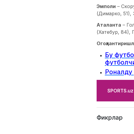
Эмполи
– Скор
(Димарко, 51),
Аталанта
– Гол
(Хатебур, 84),
Огоҳлантиришл
Бу футбо
футболч
Роналду 
SPORTS.uz'
Фикрлар