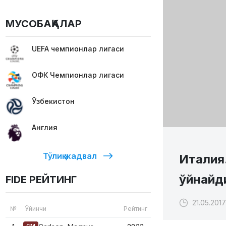
МУСОБАҚАЛАР
UEFA чемпионлар лигаси
ОФК Чемпионлар лигаси
Ўзбекистон
Англия
Тўлиқ жадвал
Италия
ўйнайди
FIDE РЕЙТИНГ
21.05.2017
№
Ўйинчи
Рейтинг