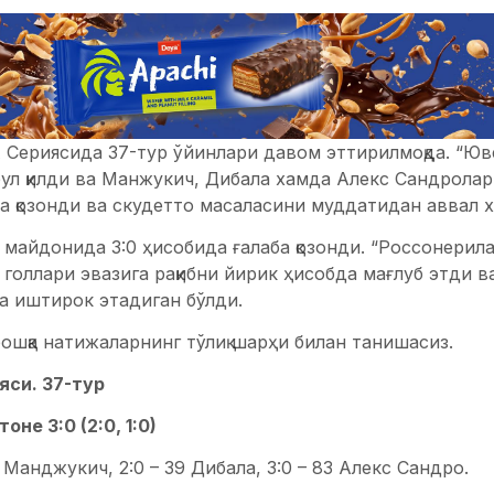
 Сериясида 37-тур ўйинлари давом эттирилмоқда. “Юв
бул қилди ва Манжукич, Дибала хамда Алекс Сандроларн
а қозонди ва скудетто масаласини муддатидан аввал х
 майдонида 3:0 ҳисобида ғалаба қозонди. “Россонерил
голлари эвазига рақибни йирик ҳисобда мағлуб этди в
а иштирок этадиган бўлди.
ошқа натижаларнинг тўлиқ шарҳи билан танишасиз.
яси. 37-тур
не 3:0 (2:0, 1:0)
2 Манджукич, 2:0 – 39 Дибала, 3:0 – 83 Алекс Сандро.