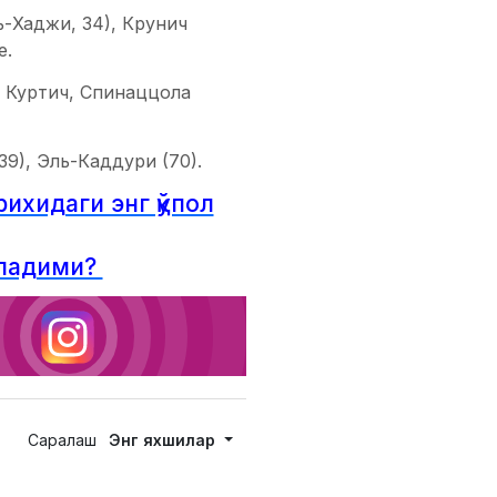
ь-Хаджи, 34), Крунич
е.
, Куртич, Спинаццола
39), Эль-Каддури (70).
ихидаги энг қўпол
оладими?
Саралаш
Энг яхшилар