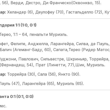
 56), Верди, Дестро, Ди Франческо(Оквонкво, 15).
ар:
Хеландер (6), Деулофеу (70), Гастальделло (72), Ку
ория 1:1 (1:0, 0:1)
 Терео, 1:1 – 64, пенальти Муриэль.
фет, Фелипе, Анджелла, Ларангейра, Силва, де Пауль
 Балич (Агеманг-Баду, 60), Сапата,Терео (Ридер Матос,
уджони, Павлович, Сильвестре, Шкриньяр, Торрейра, 
(Фернандеш, 54), Прат (Линетти, 77),Шик, Муриэль.
ар:
Торрейра (30), Сала (56), Янкто (90).
Пауль (47), Ларангейра (65), Муриэль (65).
та 0:1 (0:1, 0:0)
мес.