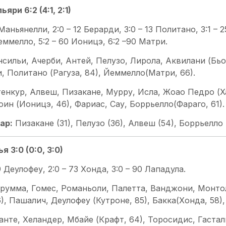
яри 6:2 (4:1, 2:1)
 Маньянелли, 2:0 – 12 Берарди, 3:0 – 13 Политано, 3:1 – 25
еммелло, 5:2 – 60 Ионицэ, 6:2 –90 Матри.
нсильи, Ачерби, Антей, Пелузо, Лирола, Аквилани (Бьо
, Политано (Рагуза, 84), Йеммелло(Матри, 66).
тенкур, Алвеш, Пизакане, Мурру, Исла, Жоао Педро (Ха
ин (Ионицэ, 46), Фариас, Сау, Боррьелло(Фараго, 61).
ар:
Пизакане (31), Пелузо (36), Алвеш (54), Боррьелло (5
 3:0 (0:0, 3:0)
9 Деулофеу, 2:0 – 73 Хонда, 3:0 – 90 Лападула.
румма, Гомес, Романьоли, Палетта, Ванджони, Монто
), Пашалич, Деулофеу (Кутроне, 85), Бакка(Хонда, 58),
анте, Хеландер, Мбайе (Крафт, 64), Торосидис, Гастал