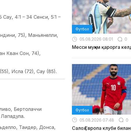
 Сау, 4:1 – 34 Сенси, 5:1 –
Футбол
ндини, 75), Маньянелли,
05.08.2026 08:01
0
Месси муҳим қарорга кел
н Кван Сон, 74),
5), Исла (72), Сау (85).
ливо, Бертолаччи
Футбол
 Лападула.
05.08.2026 07:48
0
ьделло, Таидер, Донса,
Салоҳ Европа клуби билан