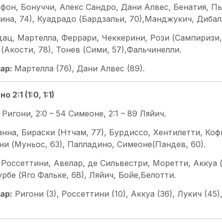
фон, Бонуччи, Алекс Сандро, Дани Алвес, Бенатия, Пь
на, 74), Куадрадо (Бардзальи, 70),Манджукич, Дибал
ац, Мартелла, Феррари, Чеккерини, Рози (Сампиризи, 
(Акости, 78), Тонев (Сими, 57),Фальчинелли.
ар:
Мартелла (76), Дани Алвес (89).
2:1 (1:0, 1:1)
2 Ригони, 2:0 – 54 Симеоне, 2:1 – 89 Ляйич.
нна, Бираски (Нтчам, 77), Бурдиссо, Хентилетти, Кофи
ни (Муньос, 63), Палладино, Симеоне(Пандев, 60).
 Россеттини, Авелар, де Сильвестри, Моретти, Аккуа (
урбе (Яго Фальке, 68), Ляйич, Бойе,Белотти.
ар:
Ригони (3), Россеттини (10), Аккуа (36), Лукич (45),