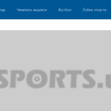
лар
Чемпион акцияси
Футбол
Ўзбек спорти