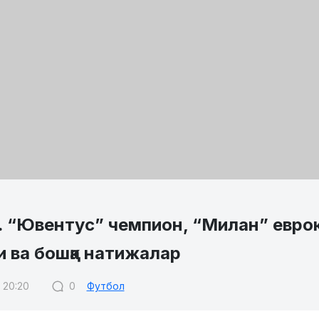
. “Ювентус” чемпион, “Милан” евро
 ва бошқа натижалар
 20:20
0
Футбол