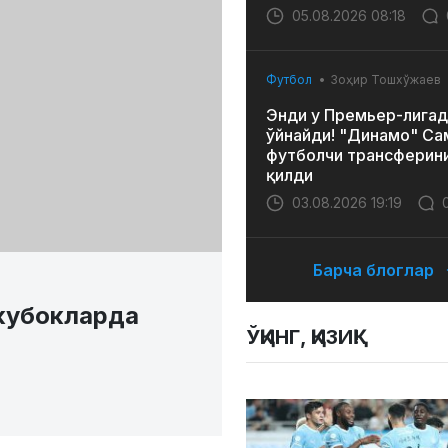
05.08.2026 08:18
Футбол
Зоҳир Тошхўжаев
Энди у Премьер-лигад
ўйнайди! "Динамо" Са
футболчи трансферин
қилди
03.08.2026 19:19
Барча блоглар
кубокларда
ЎҚИНГ, ҚИЗИҚ!