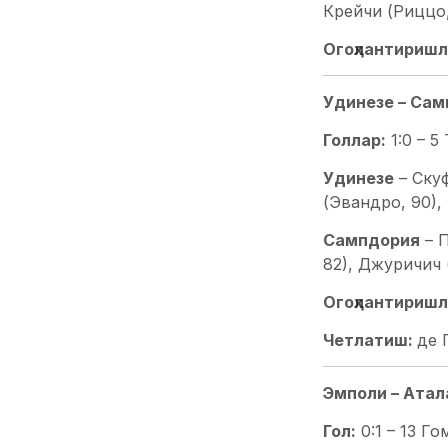
Крейчи (Риццо,
Огоҳлантиришл
Удинезе – Сампд
Голлар:
1:0 – 5
Удинезе
– Скуф
(Эвандро, 90),
Сампдория
– П
82), Джуричич 
Огоҳлантиришл
Четлатиш:
де 
Эмполи – Аталан
Гол:
0:1 – 13 Го