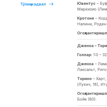
Ювентус
– Буф
Тўлиқ жадвал
Маркизио (Леми
Кротоне
– Корд
Налини, Роден 
Огоҳлантиришл
Дженоа – Торино 
Голлар:
1:0 – 3
Дженоа
– Лама
Лаксальт, Риго
Торино
– Харт,
(Лукич, 18), Ит
Огоҳлантиришл
Бойе (80).