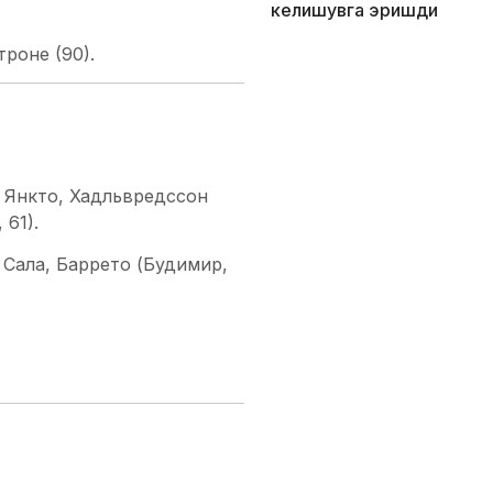
келишувга эришди
троне (90).
, Янкто, Хадльвредссон
 61).
Сала, Баррето (Будимир,