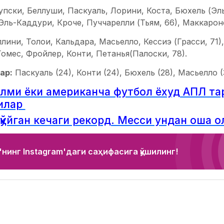
упски, Беллуши, Паскуаль, Лорини, Коста, Бюхель (Эл
 Эль-Каддури, Кроче, Пуччарелли (Тьям, 66), Маккарон
лини, Толои, Кальдара, Масьелло, Кессиэ (Грасси, 71)
 Гомес, Фройлер, Конти, Петанья(Палоски, 78).
ар:
Паскуаль (24), Конти (24), Бюхель (28), Масьелло (
лми ёки американча футбол ёхуд АПЛ тар
илар
қўйган кечаги рекорд. Месси ундан оша 
нинг Instagram'даги саҳифасига қўшилинг!