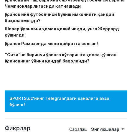
Чемпионлар лигасида қатнашади
Ҳусанов йил футболчиси бўлиш имконияти қандай
баҳоланмоқда?
Ширер Ҳусановни ҳимоя қилиб чиқди, унга Жеррард
қўшилди!
Ҳусанов Рамазонда мени ҳайратга солган!
“Сити”ни биринчи ўринга кўтаришга ҳисса қўшган
Ҳусановнинг ўйини қандай баҳоланди?
SPORTS.uz'нинг Telegram'даги каналига аъзо
бўлинг!
Фикрлар
Саралаш
Энг яхшилар