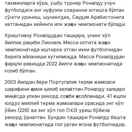
тахминларга кўра, ушбу турнир Роналду учун
футболдаги энг нуфузли совринни ютишга бўлган
сўнгги уриниш, шунингдек, Саудия Арабистонига
кетганидан кейинги илк жаҳон чемпионати бўлади.
Криштиану Роналдудан ташқари, унинг кўп
йиллик рақиби Лионель Месси олтита жаҳон
чемпионатида иштирок этган икки футболчидан
бирига айланиши кутилмоқда. Месси Роналдудан
фарқли равишда 2022 йилги жаҳон чемпионатида
ғолиб бўлган.
2003 йилдан бери Португалия терма жамоаси
шарафини ҳимоя қилиб келаётган Роналду халқаро
миқёсда улкан рекорд соҳиби ҳисобланади. 41 ёшли
юлдуз миллий терма жамоалари орасида энг кўп
ўйин (226) ва энг кўп гол (143) уриш бўйича
рекорд ўрнатган. Бундан ташқари Роналду бешта
жаҳон чемпионатида гол урган ягона футболчидир.