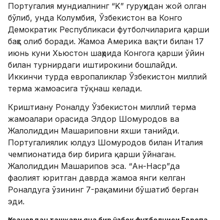
Португалия мундиалнинг “K” гуруҳидан жой олган
бўлиб, унда Колумбия, Ўзбекистон ва Конго
Демократик Республикаси футболчиларига қарши
баҳс олиб боради. Жамоа Америка вақти билан 17
июнь куни Хьюстон шаҳрида Конгога қарши ўйин
билан турнирдаги иштирокини бошлайди.
Иккинчи турда европаликлар Ўзбекистон миллий
терма жамоасига тўқнаш келади.
Криштиану Роналду Ўзбекистон миллий терма
жамоалари орасида Элдор Шомуродов ва
Жалолиддин Машариповни яхши танийди.
Португалиялик юлдуз Шомуродов билан Италия
чемпионатида бир бирига қарши ўйнаган.
Жалолиддин Машарипов эса. “Ан-Наср”да
фаолият юритган даврда жамоа янги келган
Роналдуга ўзининг 7-рақамини бўшатиб берган
эди.
Ҳусановдан ташқари яна бир ўзбек футболчиси Европа