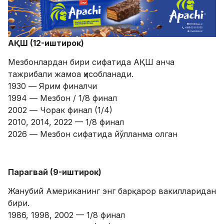
​АҚШ (12-иштирок)
​Мезбонлардан бири сифатида АҚШ анча
тажрибали жамоа ҳисобланади.
​1930 — Ярим финалчи
​1994 — Мезбон / 1/8 финал
​2002 — Чорак финал (1/4)
​2010, 2014, 2022 — 1/8 финал​
2026 — Мезбон сифатида йўлланма олган​
Парагвай (9-иштирок)
​Жанубий Американинг энг барқарор вакилларидан
бири.​
1986, 1998, 2002 — 1/8 финал