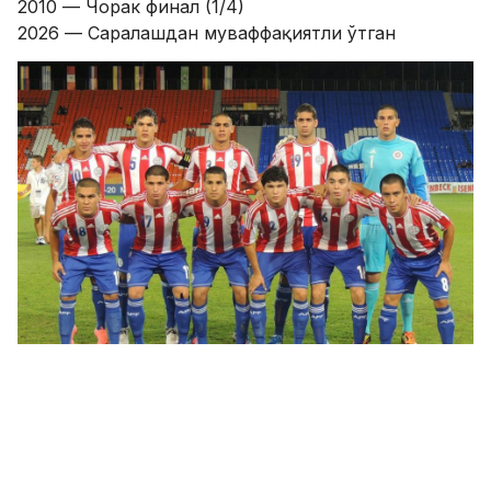
​2010 — Чорак финал (1/4)
​2026 — Саралашдан муваффақиятли ўтган​
Австралия (7-иштирок)​
"Кенгурулар" сўнгги йилларда мундиалнинг