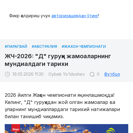
Фикр қолдириш учун
авторизациядан ўтинг
!
#ПАРАГВАЙ
#АВСТРАЛИЯ
#ЖАХОН ЧЕМПИОНАТИ
​ЖЧ-2026: "Д" гуруҳи жамоаларнинг
мундиалдаги тарихи
19.05.2026 11:30
Oybek Yo’ldoshev
0
Футбол
2026 йилги Жаҳон чемпионати яқинлашмоқда!
Келинг, "Д" гуруҳидан жой олган жамоалар ва
уларнинг мундиаллардаги тарихий натижалари
билан танишиб чиқамиз.