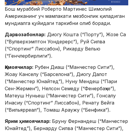
Бош мураббий Роберто Мартинес Шимолий
Американинг уч мамлакати мезбонлик қиладиган
мундиалга қуйидаги таркибни олиб боради.
Дарвозабонлар:
Диогу Кошта (“Порту”), Жозе Са
(“Вулверхэмптон Уондерерс”), Руй Силва
(“Спортинг” Лиссабон), Рикарду Велью
(“Генчлербирлиги”).
Ҳимоячилар:
Рубен Диаш (“Манчестер Сити”),
Жоау Канселу (“Барселона”), Диогу Далот
(“Манчестер Юнайтед”), Нуну Мендеш (“Пари
Сен-Жермен”), Нелсон Семеду (“Фенербаҳче”),
Матеуш Нуньеш (“Манчестер Сити”), Гонсалу
Инасиу (“Спортинг” Лиссабон), Ренату Вейга
(“Вильярреал”), Томаш Араужу (“Бенфика”).
Ярим ҳимоячилар:
Бруну Фернандеш (“Манчестер
Юнайтед”), Бернарду Силва (“Манчестер Сити”),