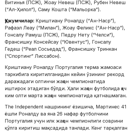
Витинья (ПСЖ), Жоау Невеш (ПСЖ), Рубен Невеш
(“Ал-Ҳилол”), Саму Кошта (“Мальорка”).
Ҳужумчилар:
Криштиану Роналду (“Ан-Наср”),
Рафаэл Леау (“Милан”), Жоау Феликс (“Ан-Наср”),
Гонсалу Рамуш (ПСЖ), Педру Нету (“Челси”),
Франсишку Консейсау (“Ювентус”), Гонсалу
Гедеш (“Реал Сосьедад”), Франсишку Тринкан
(“Спортинг” Лиссабон).
Криштиану Роналду Португалия терма жамоаси
таркибига киритилганидан кейин ўзининг рекорд
даражадаги олтинчи жаҳон чемпионатида
иштирок этадиган бўлди. Ҳали жаҳон футболида ҳеч
ким олти марта жаҳон чемпионатида қатнашмаган.
The Independent нашрининг ёзишича, Мартинес 41
ёшли Роналду ва яна 26 нафар футболчини
Португалия учун илк жаҳон чемпионлиги соврини
қўлга киритиш мақсадида танлади. Кенг тарқалган