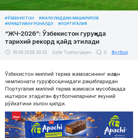
#ЎЗБЕКИСТОН
#ЖАЛОЛИДДИН МАШАРИПОВ
#КРИШТИАНУ РОНАЛДУ
#ПОРТУГАЛИЯ
“ЖЧ-2026”: Ўзбекистон гуруҳида
тарихий рекорд қайд этилади
19.05.2026 20:32
Zohir Toshxo’jayev
0
Футбол
Ўзбекистон миллий терма жамоасининг жаҳон
чемпионати гуруҳ босқичидаги рақибларидан
Португалия миллий терма жамоаси мусобақада
иштирок этадиган футболчиларнинг якуний
рўйхатини эълон қилди.