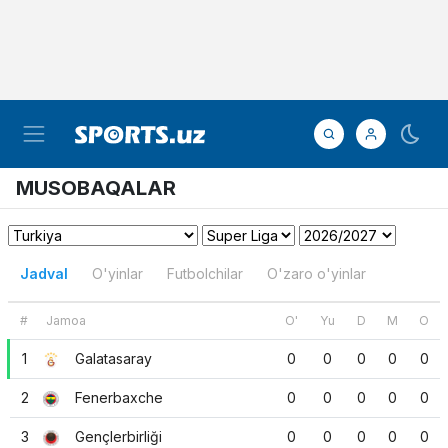
MUSOBAQALAR
Jadval
O'yinlar
Futbolchilar
O'zaro o'yinlar
#
Jamoa
O'
Yu
D
M
O
1
Galatasaray
0
0
0
0
0
2
Fenerbaxche
0
0
0
0
0
3
Gençlerbirliği
0
0
0
0
0