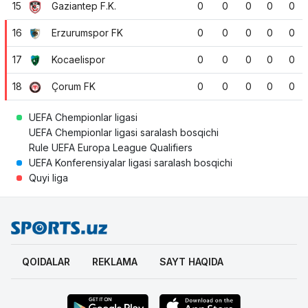
15
Gaziantep F.K.
0
0
0
0
0
16
Erzurumspor FK
0
0
0
0
0
17
Kocaelispor
0
0
0
0
0
18
Çorum FK
0
0
0
0
0
UEFA Chempionlar ligasi
UEFA Chempionlar ligasi saralash bosqichi
Rule UEFA Europa League Qualifiers
UEFA Konferensiyalar ligasi saralash bosqichi
Quyi liga
QOIDALAR
REKLAMA
SAYT HAQIDA