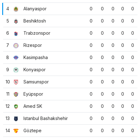
4
Alanyaspor
0
0
0
0
0
5
Beshiktosh
0
0
0
0
0
6
Trabzonspor
0
0
0
0
0
7
Rizespor
0
0
0
0
0
8
Kasimpasha
0
0
0
0
0
9
Konyaspor
0
0
0
0
0
10
Samsunspor
0
0
0
0
0
11
Eyüpspor
0
0
0
0
0
12
Amed SK
0
0
0
0
0
13
Istanbul Bashakshehir
0
0
0
0
0
14
Göztepe
0
0
0
0
0