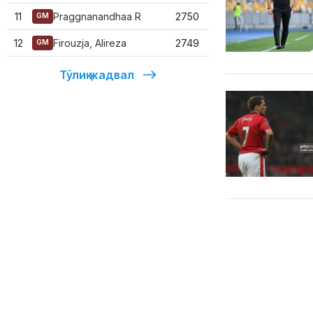
11
Praggnanandhaa R
2750
GM
12
Firouzja, Alireza
2749
GM
Тўлиқ жадвал