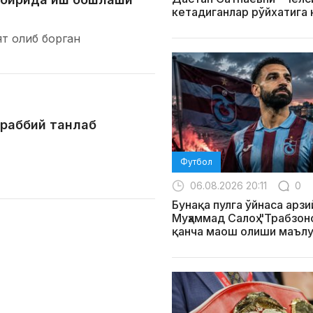
кетадиганлар рўйхатига
т олиб борган
раббий танлаб
Футбол
06.08.2026 20:11
0
Бунақа пулга ўйнаса арзи
Муҳаммад Салоҳ "Трабзо
қанча маош олиши маълу