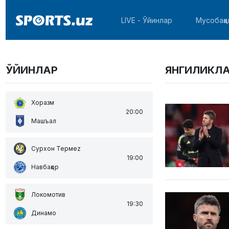
LIVE - Ўйинлар
Мусобақа
ЎЙИНЛАР
ЯНГИЛИКЛ
Хоразм
20:00
Машъал
Сурхон Термеz
19:00
Навбаҳор
Локомотив
19:30
Динамо