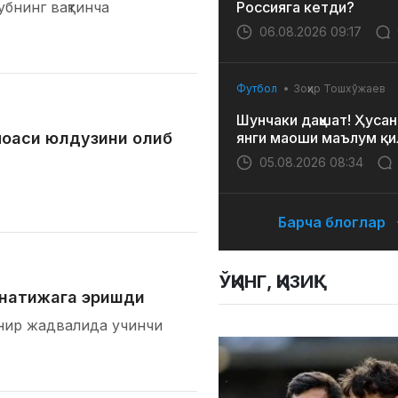
убнинг вақтинча
Россияга кетди?
06.08.2026 09:17
Футбол
Зоҳир Тошхўжаев
Шунчаки даҳшат! Ҳусан
оаси юлдузини олиб
янги маоши маълум қи
05.08.2026 08:34
Барча блоглар
ЎҚИНГ, ҚИЗИҚ!
 натижага эришди
нир жадвалида учинчи