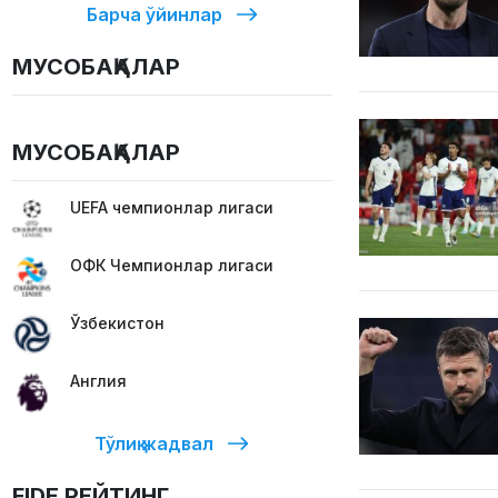
Барча ўйинлар
МУСОБАҚАЛАР
МУСОБАҚАЛАР
UEFA чемпионлар лигаси
ОФК Чемпионлар лигаси
Ўзбекистон
Англия
Тўлиқ жадвал
FIDE РЕЙТИНГ