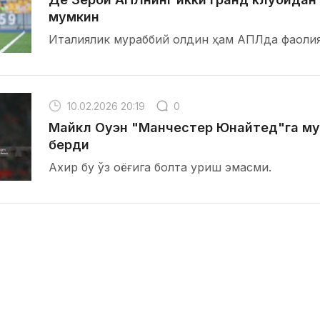
мумкин
Италиялик мураббий олдин ҳам АПЛда фаолия
10.02.2026 20:19
0
Майкл Оуэн "Манчестер Юнайтед"га му
берди
Ахир бу ўз оёғига болта уриш эмасми.