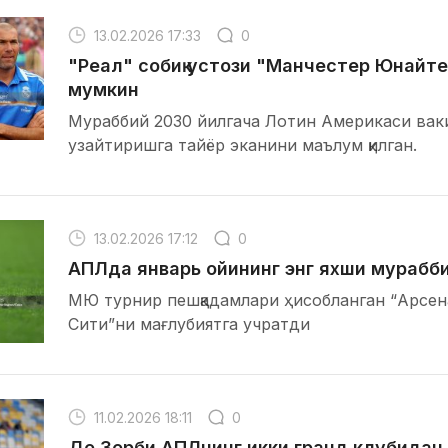
13.02.2026 17:33
0
"Реал" собиқ устози "Манчестер Юнай
мумкин
Мураббий 2030 йилгача Лотин Америкаси вак
узайтиришга тайёр эканини маълум қилган.
13.02.2026 17:12
0
АПЛда январь ойининг энг яхши мурабби
МЮ турнир пешқадамлари ҳисобланган “Арсен
Сити”ни мағлубиятга учратди
11.02.2026 18:11
0
Де Зерби АПЛнинг икки гранд клубида