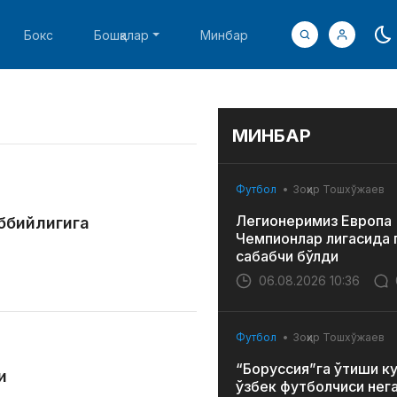
Бокс
Бошқалар
Минбар
МИНБАР
Футбол
Зоҳир Тошхўжаев
Легионеримиз Европа
ббийлигига
Чемпионлар лигасида 
сабабчи бўлди
06.08.2026 10:36
Футбол
Зоҳир Тошхўжаев
“Боруссия”га ўтиши к
и
ўзбек футболчиси нег