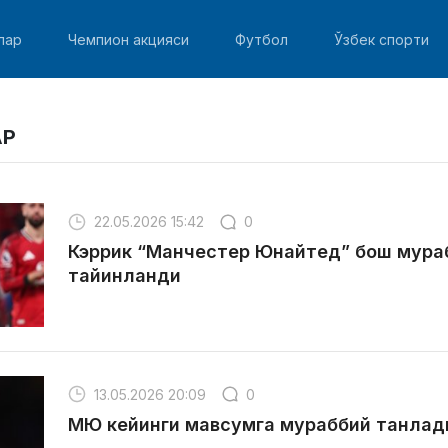
лар
Чемпион акцияси
Футбол
Ўзбек спорти
АР
22.05.2026 15:42
0
Кэррик “Манчестер Юнайтед” бош мура
тайинланди
13.05.2026 20:09
0
МЮ кейинги мавсумга мураббий танлад