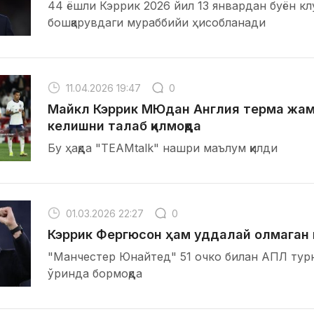
44 ёшли Кэррик 2026 йил 13 январдан буён кл
бошқарувдаги мураббийи ҳисобланади
11.04.2026 19:47
0
Майкл Кэррик МЮдан Англия терма жам
келишни талаб қилмоқда
Бу ҳақда "ТЕАМtalk" нашри маълум қилди
01.03.2026 22:27
0
Кэррик Фергюсон ҳам уддалай олмаган
"Манчестер Юнайтед" 51 очко билан АПЛ тур
ўринда бормоқда