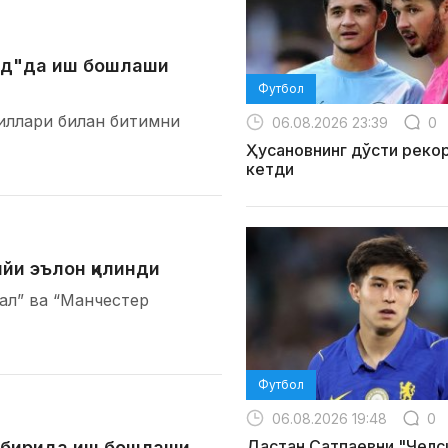
тед"да иш бошлаши
Футбол
иллари билан битимни
06.08.2026 23:39
0
Ҳусановнинг дўсти реко
кетди
йи эълон қилинди
ал” ва “Манчестер
Футбол
06.08.2026 19:48
0
Дастан Сатпаевни "Челс
н бирида иш бошлаши