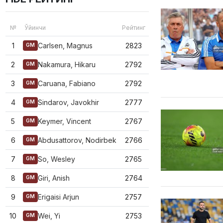
№
Ўйинчи
Рейтинг
1
Carlsen, Magnus
2823
GM
2
Nakamura, Hikaru
2792
GM
3
Caruana, Fabiano
2792
GM
4
Sindarov, Javokhir
2777
GM
5
Keymer, Vincent
2767
GM
6
Abdusattorov, Nodirbek
2766
GM
7
So, Wesley
2765
GM
8
Giri, Anish
2764
GM
9
Erigaisi Arjun
2757
GM
10
Wei, Yi
2753
GM