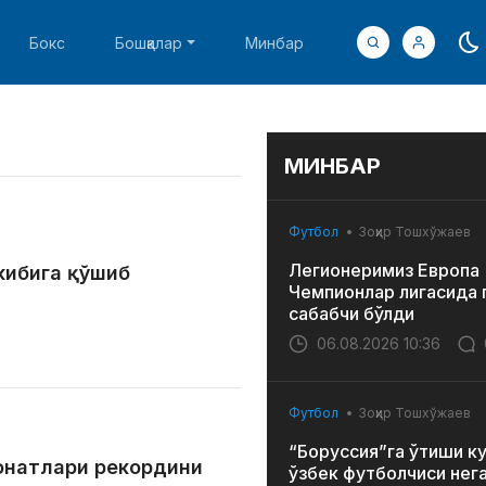
Бокс
Бошқалар
Минбар
МИНБАР
Футбол
Зоҳир Тошхўжаев
Легионеримиз Европа
ркибига қўшиб
Чемпионлар лигасида 
сабабчи бўлди
06.08.2026 10:36
Футбол
Зоҳир Тошхўжаев
“Боруссия”га ўтиши к
онатлари рекордини
ўзбек футболчиси нег