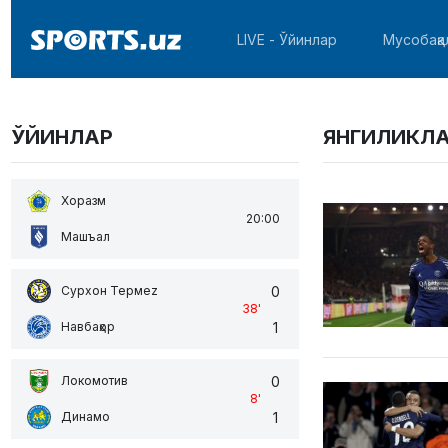
LIVE - Ўйинлар
Мусобақа
ЎЙИНЛАР
ЯНГИЛИКЛ
Хоразм
20:00
Машъал
0
Сурхон Термеz
38
'
1
Навбаҳор
0
Локомотив
8
'
1
Динамо