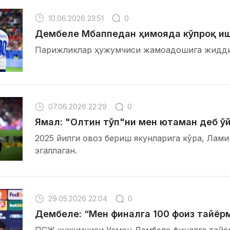
10.06.2026 23:51
0
Дембеле Мбаппедан ҳимояда кўпроқ и
Парижликлар ҳужумчиси жамоадошига жидди
07.06.2026 22:29
0
Ямал: "Олтин тўп"ни мен ютаман деб ў
2025 йилги овоз бериш якунларига кўра, Лам
эгаллаган.
29.05.2026 22:04
0
Дембеле: “Мен финалга 100 фоиз тайёр