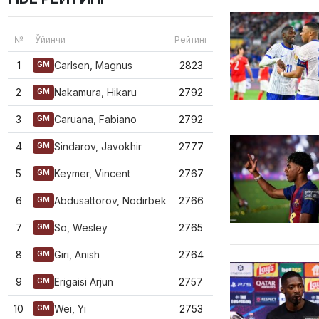
№
Ўйинчи
Рейтинг
1
Carlsen, Magnus
2823
GM
2
Nakamura, Hikaru
2792
GM
3
Caruana, Fabiano
2792
GM
4
Sindarov, Javokhir
2777
GM
5
Keymer, Vincent
2767
GM
6
Abdusattorov, Nodirbek
2766
GM
7
So, Wesley
2765
GM
8
Giri, Anish
2764
GM
9
Erigaisi Arjun
2757
GM
10
Wei, Yi
2753
GM