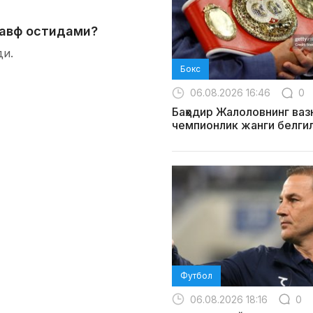
авф остидами?
ди.
Бокс
06.08.2026 16:46
0
Баҳодир Жалоловнинг ваз
чемпионлик жанги белги
Футбол
06.08.2026 18:16
0