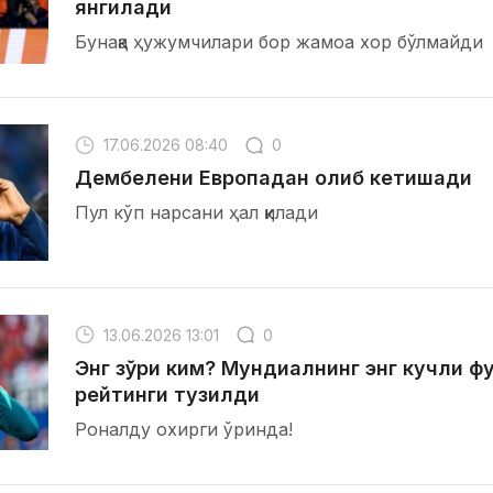
янгилади
Бунақа ҳужумчилари бор жамоа хор бўлмайди
17.06.2026 08:40
0
Дембелени Европадан олиб кетишади
Пул кўп нарсани ҳал қилади
13.06.2026 13:01
0
Энг зўри ким? Мундиалнинг энг кучли 
рейтинги тузилди
Роналду охирги ўринда!