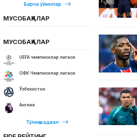
Барча ўйинлар
МУСОБАҚАЛАР
МУСОБАҚАЛАР
UEFA чемпионлар лигаси
ОФК Чемпионлар лигаси
Ўзбекистон
Англия
Тўлиқ жадвал
FIDE РЕЙТИНГ