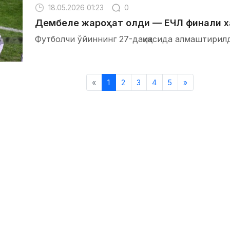
18.05.2026 01:23
0
Дембеле жароҳат олди — ЕЧЛ финали х
Футболчи ўйиннинг 27-дақиқасида алмаштирил
«
1
2
3
4
5
»