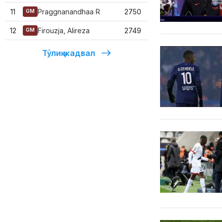
11
Praggnanandhaa R
2750
GM
12
Firouzja, Alireza
2749
GM
Тўлиқ жадвал