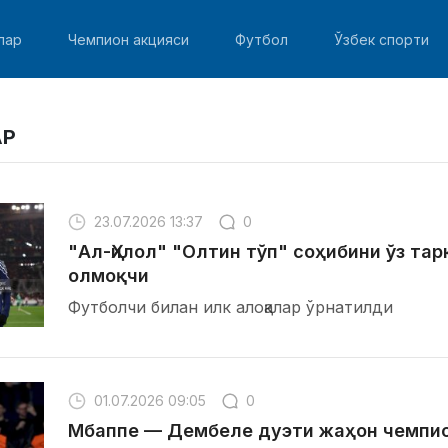
лар
Чемпион акцияси
Футбол
Ўзбек спорти
АР
23.07.2026 13:37
0
"Ал-Ҳилол" "Олтин тўп" соҳибини ўз та
олмоқчи
Футболчи билан илк алоқалар ўрнатилди
01.07.2026 09:05
0
Мбаппе — Дембеле дуэти жаҳон чемпи