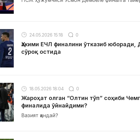
ПСЖ ҳужумчиси Усмон Дембеле финалга тайё
24.05.2026 15:18
0
Ҳакими ЕЧЛ финалини ўтказиб юборади,
сўроқ остида
18.05.2026 18:04
0
Жароҳат олган “Олтин тўп” соҳиби Чем
финалида ўйнайдими?
Вазият қандай?