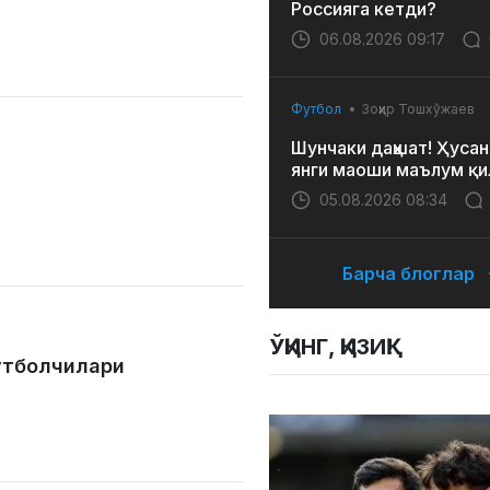
Россияга кетди?
06.08.2026 09:17
Футбол
Зоҳир Тошхўжаев
Шунчаки даҳшат! Ҳусан
янги маоши маълум қи
05.08.2026 08:34
Барча блоглар
ЎҚИНГ, ҚИЗИҚ!
футболчилари