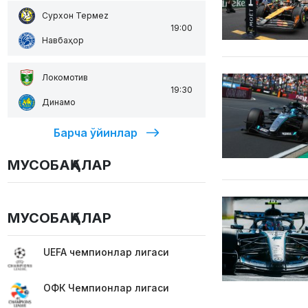
Сурхон Термеz
19:00
Навбаҳор
Локомотив
19:30
Динамо
Барча ўйинлар
МУСОБАҚАЛАР
МУСОБАҚАЛАР
UEFA чемпионлар лигаси
ОФК Чемпионлар лигаси