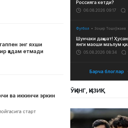
Россияга кетди?
06.08.2026 09:17
Футбол
Зоҳир Тошхўжаев
Шунчаки даҳшат! Ҳусан
таппен энг яхши
янги маоши маълум қи
бир қадам етмади
05.08.2026 08:34
Барча блоглар
ЎҚИНГ, ҚИЗИҚ!
нчи ва иккинчи эркин
пойгасига старт