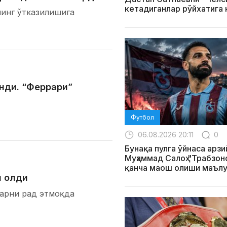
кетадиганлар рўйхатига
нинг ўтказилишига
нди. “Феррари”
Футбол
06.08.2026 20:11
0
Бунақа пулга ўйнаса арзи
Муҳаммад Салоҳ "Трабзо
қанча маош олиши маълу
и олди
арни рад этмоқда