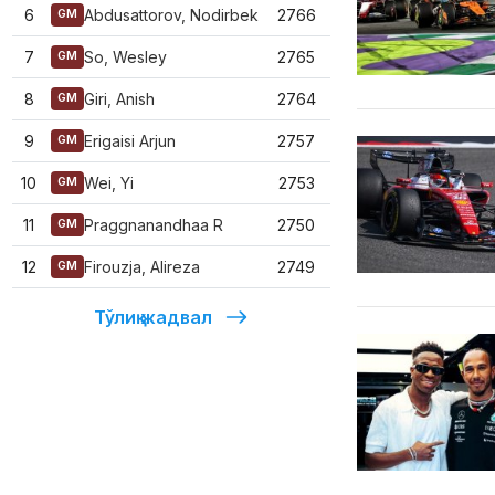
6
Abdusattorov, Nodirbek
2766
GM
7
So, Wesley
2765
GM
8
Giri, Anish
2764
GM
9
Erigaisi Arjun
2757
GM
10
Wei, Yi
2753
GM
11
Praggnanandhaa R
2750
GM
12
Firouzja, Alireza
2749
GM
Тўлиқ жадвал