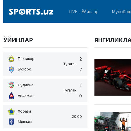
LIVE - Ўйинлар
Мусобақа
ЎЙИНЛАР
ЯНГИЛИКЛ
2
Пахтакор
Тугаган
2
Бухоро
1
Сўғдиёна
Тугаган
0
Андижан
Хоразм
20:00
Машъал