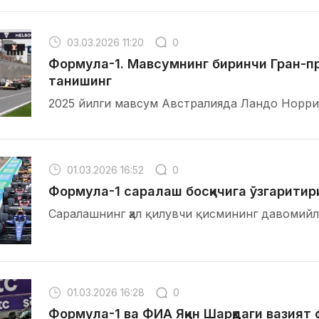
03.03.2026 11:20
0
Формула-1. Мавсумнинг биринчи Гран-пр
танишинг
2025 йилги мавсум Австралияда Ландо Норрис
01.03.2026 16:52
0
Формула-1 саралаш босқичига ўзгарити
Саралашнинг ҳал қилувчи қисмининг давомийл
01.03.2026 16:28
0
Формула-1 ва ФИA Яқин Шарқдаги вазият