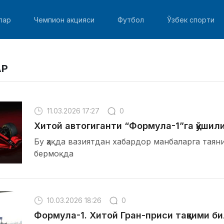
лар
Чемпион акцияси
Футбол
Ўзбек спорти
АР
11.03.2026 17:27
0
Хитой автогиганти “Формула-1”га қўшил
Бу ҳақда вазиятдан хабардор манбаларга таяни
бермоқда
10.03.2026 18:26
0
Формула-1. Хитой Гран-приси тақвими б