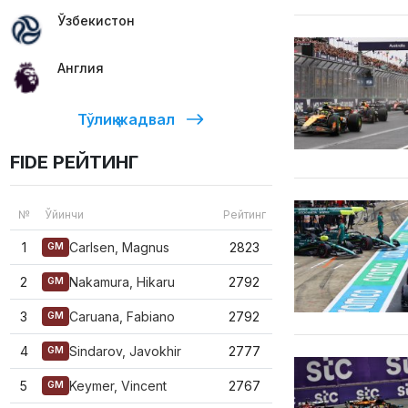
Ўзбекистон
Англия
Тўлиқ жадвал
FIDE РЕЙТИНГ
№
Ўйинчи
Рейтинг
1
Carlsen, Magnus
2823
GM
2
Nakamura, Hikaru
2792
GM
3
Caruana, Fabiano
2792
GM
4
Sindarov, Javokhir
2777
GM
5
Keymer, Vincent
2767
GM