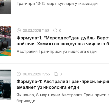
Гран-при 13-15 март кунлари ўтказилади
08.03.2026 11:58
0
Формула-1. “Мерседес”дан дубль. Верс
пойгачи. Хэмилтон шоҳсупага чиқишига 
Австралия Гран-приси ўз ниҳоясига етди
06.03.2026 15:55
0
Формула-1: Австралия Гран-приси. Бири
амалиёт ўз ниҳоясига етди
Якшанба, 8 март куни Австралия Гран-приси 
берилади