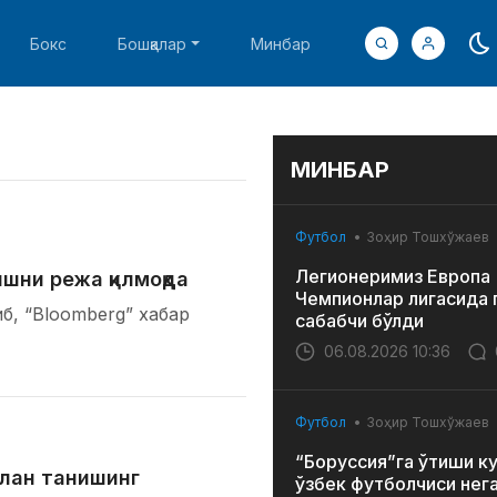
Бокс
Бошқалар
Минбар
МИНБАР
Футбол
Зоҳир Тошхўжаев
Легионеримиз Европа
ишни режа қилмоқда
Чемпионлар лигасида 
б, “Bloomberg” хабар
сабабчи бўлди
06.08.2026 10:36
Футбол
Зоҳир Тошхўжаев
“Боруссия”га ўтиши к
илан танишинг
ўзбек футболчиси нег