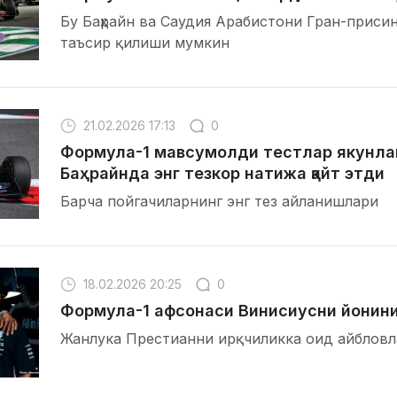
Бу Баҳрайн ва Саудия Арабистони Гран-приси
таъсир қилиши мумкин
21.02.2026 17:13
0
Формула-1 мавсумолди тестлар якунла
Баҳрайнда энг тезкор натижа қайт этди
Барча пойгачиларнинг энг тез айланишлари
18.02.2026 20:25
0
Формула-1 афсонаси Винисиусни йонин
Жанлука Престианни ирқчиликка оид айбловл