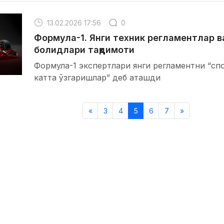
13.02.2026 17:56
0
Формула-1. Янги техник регламентлар в
болидлари тақдимоти
Формула-1 экспертлари янги регламентни “сп
катта ўзгаришлар” деб аташди
«
3
4
5
6
7
»