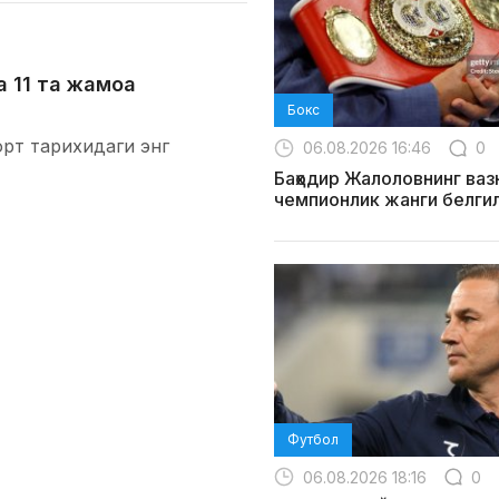
а 11 та жамоа
Бокс
орт тарихидаги энг
06.08.2026 16:46
0
Баҳодир Жалоловнинг ваз
чемпионлик жанги белги
Футбол
06.08.2026 18:16
0