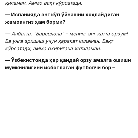
қиламан. Аммо вақт кўрсатади.
— Испанияда энг кўп ўйнашни хоҳлайдиган
жамоангиз ҳам борми?
— Албатта.
“Барселона
” – менинг энг катта орзум!
Ва унга эришиш учун ҳаракат қиламан. Вақт
кўрсатади, аммо охиригача интиламан.
— Ўзбекистонда ҳар қандай орзу амалга ошиши
мумкинлигини исботлаган футболчи бор
–
Абдуқодир Ҳусанов. У сиз учун намунами?
— Унинг тақдири Ўзбекистондаги барча
футболчилар учун катта мотивация. Шунингдек,
инсон қаердан чиққанидан қатъи назар, ҳатто
Ўзбекистоннинг кичик шаҳарчасидан бўлса ҳам, энг
катта орзулар амалга ошиши мумкинлигининг
исботидир. Агар ишонсангиз ва қаттиқ меҳнат
қилсангиз, ҳамма нарса бўлиши мумкин.