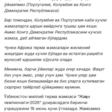
ўйнаяпмиз (Португалия, Колумбия ва Конго
Демократик Республикаси).
Бир томондан, Колумбия ва Португалия каби кучли
жамоаларга қарши майдонга тушиш ҳам яхши.
Аммо Конго Демократик Республикасини кучсиз
жамоа
, деб айтмаган бўлардим.
Чунки Африка терма жамоалари жисмоний
жиҳатдан жуда кучли бўлади ва исталган рақибга
муносиб қаршилик кўрсата олади.
Менимча, барча ўйинлар жуда оғир кечади. Фақат
биз учун эмас, улар учун ҳам. Чунки улар ҳам
бизни яхши билишмайди ва биз уларга кутилмаган
сюрприз тайёрлаб қўйишимиз мумкин.
Ўзбекистон миллий терма жамоаси “Жаҳон
чемпионати-2026” доирасидаги биринчи
учрашувини 18 июнь куни ўтказади. Жамоамиз