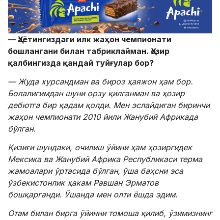
— Ҳаётингиздаги илк
жаҳон чемпионати
бошлангани билан табриклайман. Ҳозир
қалбингизда қандай туйғулар бор?
— Жуда хурсандман ва бироз ҳаяжон ҳам бор.
Болалигимдан шуни орзу қилганман ва ҳозир
дебютга бир қадам қолди. Мен эслайдиган биринчи
жаҳон чемпионати 2010 йил
и Жанубий Африкада
бўлган.
Қизиғи шундаки, очилиш ўйини ҳам ҳозиргидек
Мексика ва Жанубий Африка
Республикаси терма
жамоалари ўртасида бўлган, ўша баҳсни эса
ўзбекистонлик ҳакам Равшан Эрматов
бошқарганди. Ўшанда мен олти ёшда эдим.
Отам билан бирга ўйинни томоша қилиб, ўзимизнинг