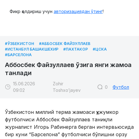
Фикр қолдириш учун
авторизациядан ўтинг
!
#ЎЗБЕКИСТОН
#АББОСБЕК ФАЙЗУЛЛАЕВ
#ИСТАНБУЛ БАШАКШЕХИР
#ПАХТАКОР
#ЦСКА
#БАРСЕЛОНА
Аббосбек Файзуллаев ўзига янги жамоа
танлади
15.06.2026
Zohir
0
Футбол
09:02
Toshxo’jayev
Ўзбекистон миллий терма жамоаси ҳужумкор
футболчиси Аббосбек Файзуллаев таниқли
журналист Игорь Рабинерга берган интервьюсида
бир куни “Барселона” футболчиси бўлишни орзу