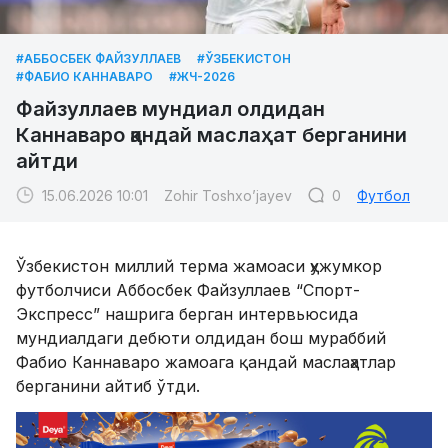
#АББОСБЕК ФАЙЗУЛЛАЕВ
#ЎЗБЕКИСТОН
#ФАБИО КАННАВАРО
#ЖЧ-2026
Файзуллаев мундиал олдидан
Каннаваро қандай маслаҳат берганини
айтди
15.06.2026 10:01
Zohir Toshxo’jayev
0
Футбол
Ўзбекистон миллий терма жамоаси ҳужумкор
футболчиси Аббосбек Файзуллаев “Спорт-
Экспресс” нашрига берган интервьюсида
мундиалдаги дебюти олдидан бош мураббий
Фабио Каннаваро жамоага қандай маслаҳатлар
берганини айтиб ўтди.