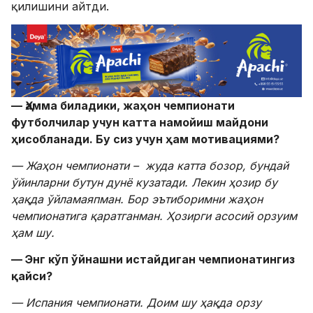
қилишини айтди.
— Ҳамма биладики,
жаҳон чемпионати
футболчилар учун катта намойиш майдони
ҳисобланади. Бу сиз учун ҳам мотивациями?
— Жаҳон чемпионати
– жуда катта бозор, бундай
ўйинларни бутун дунё кузатади. Лекин ҳозир бу
ҳақда ўйламаяпман. Бор эътиборимни
жаҳон
чемпионатига қаратганман. Ҳозирги асосий орзуим
ҳам шу.
— Энг кўп ўйнашни истайдиган чемпионатингиз
қайси?
— Испания чемпионати. Доим шу ҳақда орзу