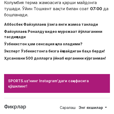
Колумбия терма жамоасига қарши майдонга
тушади. Ўйин Тошкент вақти билан соат
07:00
да
бошланади.
Аббосбек Файзуллаев ўзига янги жамоа танлади
Файзуллаев Роналду видео мурожаат йўллаганини
тасдиқлади
Ўзбекистон ҳам сенсация қила оладими?
Эксперт Ўзбекистонга бизга ёқмайдиган баҳо берди!
Ҳусановни 500 долларга ўйнаб юрганини кўрганман!
SPORTS.uz'нинг Instagram'даги саҳифасига
қўшилинг!
Фикрлар
Саралаш
Энг яхшилар