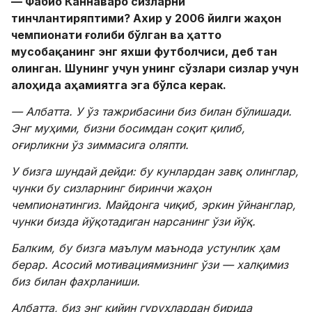
— Фабио Каннаваро сизларни
тинчлантиряптими? Ахир у 2006 йилги
жаҳон
чемпионати ғолиби бўлган ва ҳатто
мусобақанинг энг яхши футболчиси
, деб тан
олинган. Шунинг учун унинг сўзлари сизлар учун
алоҳида аҳамиятга эга бўлса керак.
— Албатта. У ўз тажрибасини биз билан бўлишади.
Энг муҳими,
бизни босимдан соқит қилиб,
оғирликни ўз зиммасига оляпти.
У бизга шундай дейди: бу кунлардан завқ олинглар,
чунки бу сизларнинг биринчи
жаҳон
чемпионатингиз. Майдонга чиқиб, эркин ўйнанглар,
чунки бизда йўқотадиган нарсанинг ўзи йўқ.
Балким, бу бизга маълум маънода устунлик ҳам
берар. Асосий мотивациямизнинг ўзи — халқимиз
биз билан фахрланиши.
Албатта, биз энг қийин гуруҳлардан бирида