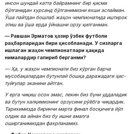
инсон шундай катта байрамнинг бир қисми
бўлганидан хурсанд бўлганимизни яхши эслайман.
Ўша пайтдан бошлаб
жаҳон чемпионатида иштирок
этиш ва ўша ерда ўйнашни орзу қилганман.
— Равшан Эрматов ҳозир ўзбек футболи
раҳбарларидан бири ҳисобланади. У сизларга
ишлаган
жаҳон чемпионатлари ҳақида
нималардир гапириб берганми?
— Ҳа, у
жаҳон чемпионати биз кўрган барча
мусобақалардан бутунлай бошқа даражадаги ҳис-
туйғулар эканини айтган.
У ерга чиқиш осон эмас, лекин биз буни уддаладик
ва бутун халқимизнинг орзусини рўёбга чиқардик.
Тарихимизда биринчи марта финал босқичига йўл
олдик ва айнан биз бу ишни амалга
оширганимиздан фахрланамиз.