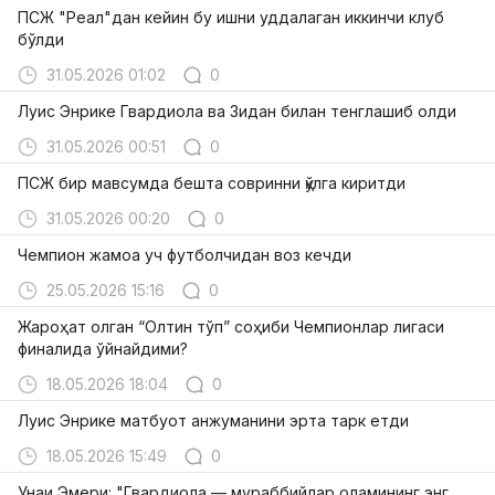
ПСЖ "Реал"дан кейин бу ишни уддалаган иккинчи клуб
бўлди
31.05.2026 01:02
0
Луис Энрике Гвардиола ва Зидан билан тенглашиб олди
31.05.2026 00:51
0
ПСЖ бир мавсумда бешта совринни қўлга киритди
31.05.2026 00:20
0
Чемпион жамоа уч футболчидан воз кечди
25.05.2026 15:16
0
Жароҳат олган “Олтин тўп” соҳиби Чемпионлар лигаси
финалида ўйнайдими?
18.05.2026 18:04
0
Луис Энрике матбуот анжуманини эрта тарк етди
18.05.2026 15:49
0
Унаи Эмери: "Гвардиола — мураббийлар оламининг энг