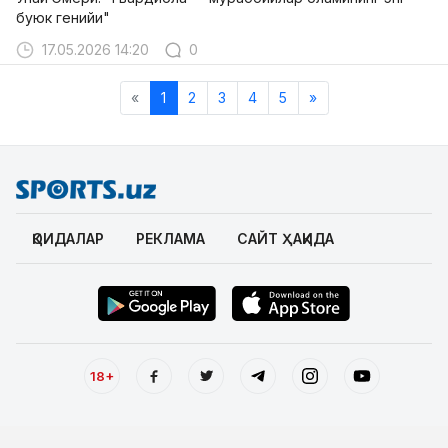
буюк генийи"
17.05.2026 14:20
0
«
1
2
3
4
5
»
ҚОИДАЛАР
РЕКЛАМА
САЙТ ҲАҚИДА
18+