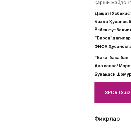
қарши майдонг
Даҳшат! Ўзбекис
Бизда Ҳусанов б
Ўзбек футболчил
“Барса”дагилар 
ФИФА Ҳусановга 
“Бака-бака банг
Ана холос! Маре
Бунақаси Шомур
SPORTS.uz'
Фикрлар