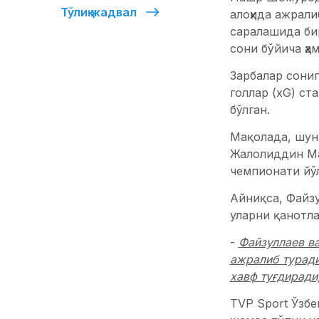
Тўлиқ жадвал
алоҳида ажрали
саралашида би
сони бўйича ҳам
Зарбалар сониг
голлар (xG) с
бўлган.
Мақолада, шун
Жалолиддин Ма
чемпионати йўл
Айниқса, Файз
уларни қанотла
-
Файзуллаев в
ажралиб туради
хавф туғдиради
TVP Sport Ўзбе