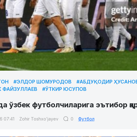
ТОН
#ЭЛДОР ШОМУРОДОВ
#АБДУҚОДИР ҲУСАНО
К ФАЙЗУЛЛАЕВ
#ЎТКИР ЮСУПОВ
да ўзбек футболчиларига эътибор қ
6 07:41
Zohir Toshxo’jayev
0
Футбол