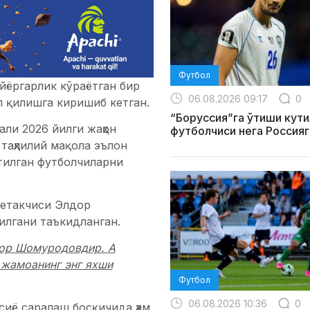
Футбол
йёргарлик кўраётган бир
06.08.2026 09:17
0
л қилишга киришиб кетган.
“Боруссия”га ўтиши кути
ли 2026 йилги жаҳон
футболчиси нега Россияг
таҳлилий мақола эълон
тилган футболчиларни
 етакчиси Элдор
илгани таъкидланган.
дор Шомуродовдир. А
 жамоанинг энг яхши
Футбол
06.08.2026 10:36
0
иё саралаш босқичида ҳам