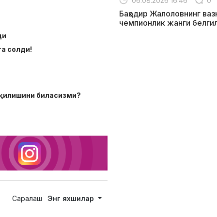
06.08.2026 16:46
0
Баҳодир Жалоловнинг ваз
чемпионлик жанги белги
ди
а солди!
к қилишини биласизми?
Саралаш
Энг яхшилар