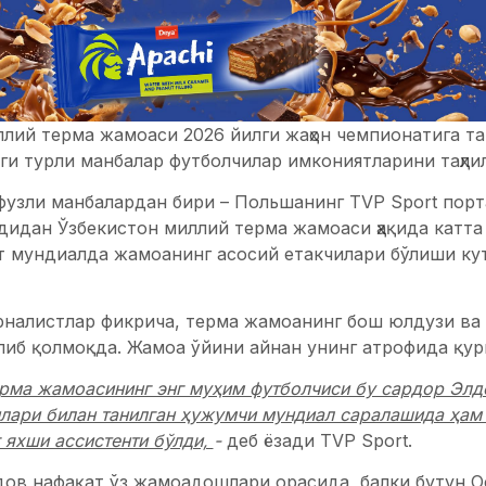
лий терма жамоаси 2026 йилги жаҳон чемпионатига та
ги турли манбалар футболчилар имкониятларини таҳли
узли манбалардан бири – Польшанинг TVP Sport порта
идан Ўзбекистон миллий терма жамоаси ҳақида катта 
т мундиалда жамоанинг асосий етакчилари бўлиши ку
налистлар фикрича, терма жамоанинг бош юлдузи ва
иб қолмоқда. Жамоа ўйини айнан унинг атрофида қур
ерма жамоасининг энг муҳим футболчиси бу сардор Эл
лари билан танилган ҳужумчи мундиал саралашида ҳам
г яхши ассистенти бўлди,
-
деб ёзади TVP Sport.
в нафақат ўз жамоадошлари орасида, балки бутун Ос