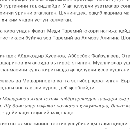
б турганини таъкидлайди. У ҳал қилувчи узатмалар сон
ринчи ўринни эгаллаган. Шунингдек, рақиб жарима ма
 ҳеч ким ундан устун келмаган.
а кўра ундан фақат Меҳди Таремий юқори натижа қайд 
татистикаси бўйича эса Таремий ва Алмоэз Алигина Ш
ингдек Абдуқодир Ҳусанов, Аббосбек Файзуллаев, От
шарипов ҳам алоҳида эътироф этилган. Муаллифлар уш
ланмасини қўлга киритишда ҳал қилувчи ҳисса қўшгани
уллаев ва Машариповга катта эътибор қаратилган. Ев
рдаги энг хавфли қурол, деб ҳисоблайди.
а Машарипов яхши техник тайёргарликдан ташқари юқор
. Шу боис улар нафақат позицион ҳужумларда, балки қ
,
- дейилади таҳлилий мақолада.
кистон жамоасининг тактик услубини ҳам таҳлил қилди