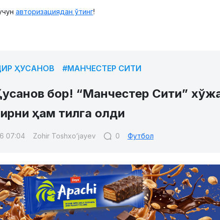
учун
авторизациядан ўтинг
!
ИР ҲУСАНОВ
#МАНЧЕСТЕР СИТИ
Ҳусанов бор! “Манчестер Сити” хўж
ирни ҳам тилга олди
6 07:04
Zohir Toshxo’jayev
0
Футбол