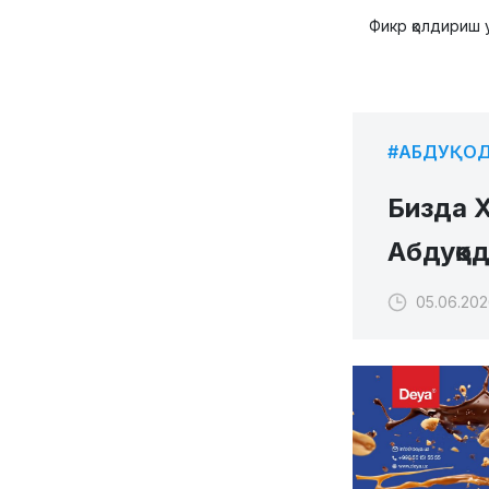
Фикр қолдириш 
#АБДУҚОД
Бизда 
Абдуқод
05.06.202