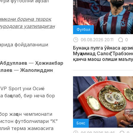
ўғри футболни афзал
 имкони борича тезроқ
муродовга узатиладиган
Футбол
06.08.2026 20:11
0
ларида фойдаланиши
Бунақа пулга ўйнаса арзи
Муҳаммад Салоҳ "Трабзо
қанча маош олиши маълу
 Абдуллаев
—
Ҳожиакбар
ллаев
—
Жалолиддин
VP Sport уни Осиё
баҳолаб, бир неча бор
бор жаҳон чемпионати
истон футболчилари “К”
Бокс
иллий терма жамоасига