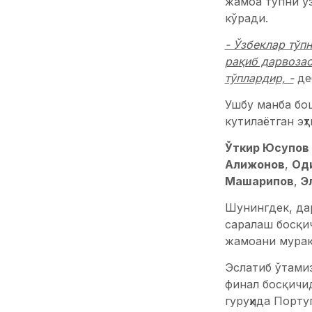
жамоа тўпни уз
кўради.
- Ўзбеклар тўп
рақиб дарвозас
тўплардир, -
деб
Ушбу манба бо
кутилаётган эҳ
Ўткир Юсупов
Алижонов
,
Од
Машарипов
,
Э
Шунингдек, дар
саралаш босқич
жамоани мурак
Эслатиб ўтамиз
финал босқичид
гуруҳида Порту