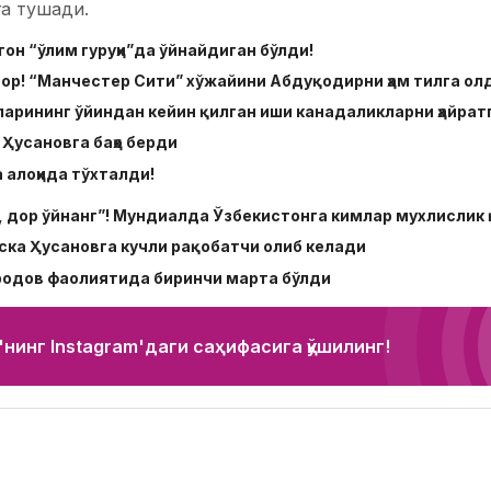
а тушади.
тон “ўлим гуруҳи”да ўйнайдиган бўлди!
ор! “Манчестер Сити” хўжайини Абдуқодирни ҳам тилга ол
арининг ўйиндан кейин қилган иши канадаликларни ҳайратг
Ҳусановга баҳо берди
алоҳида тўхталди!
, дор ўйнанг”! Мундиалда Ўзбекистонга кимлар мухлисли
ска Ҳусановга кучли рақобатчи олиб келади
одов фаолиятида биринчи марта бўлди
нинг Instagram'даги саҳифасига қўшилинг!