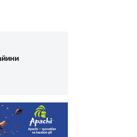
айини