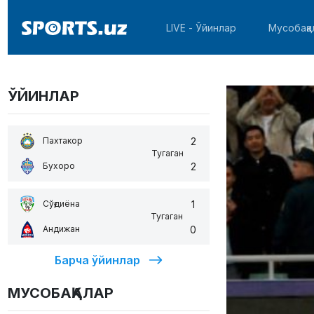
LIVE - Ўйинлар
Мусобақа
ЎЙИНЛАР
2
Пахтакор
Тугаган
2
Бухоро
1
Сўғдиёна
Тугаган
0
Андижан
Барча ўйинлар
МУСОБАҚАЛАР