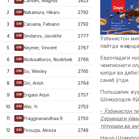
1
Carlsen, Magnus
2823
GM
2
Nakamura, Hikaru
2792
GM
3
Caruana, Fabiano
2792
GM
4
Sindarov, Javokhir
2777
GM
Ўзбекистон мил
пайтда жаҳонда
5
Keymer, Vincent
2767
GM
Европадаги нуф
6
Abdusattorov, Nodirbek
2766
GM
чемпионати олд
7
So, Wesley
2765
GM
қилди ва дебю
санаб ўтди.
8
Giri, Anish
2764
GM
Польшалик жур
9
Erigaisi Arjun
2757
GM
Шомуродов бўл
10
Wei, Yi
2753
GM
-
Ўзбекистон т
Сериядаги ўйин
11
Praggnanandhaa R
2750
GM
тўпурари ва эн
12
Firouzja, Alireza
2749
GM
Нашр Шомуродо