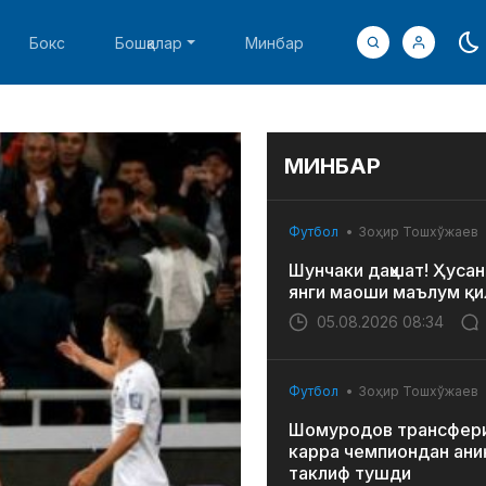
Бокс
Бошқалар
Минбар
МИНБАР
Футбол
Зоҳир Тошхўжаев
Шунчаки даҳшат! Ҳусан
янги маоши маълум қи
05.08.2026 08:34
Футбол
Зоҳир Тошхўжаев
Шомуродов трансфери
карра чемпиондан ани
таклиф тушди