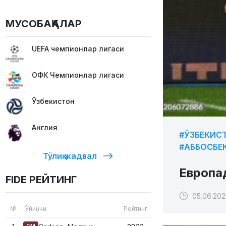
МУСОБАҚАЛАР
UEFA чемпионлар лигаси
ОФК Чемпионлар лигаси
Ўзбекистон
Англия
#ЎЗБЕКИС
#АББОСБЕ
Тўлиқ жадвал
Европа
FIDE РЕЙТИНГ
05.06.202
№
Ўйинчи
Рейтинг