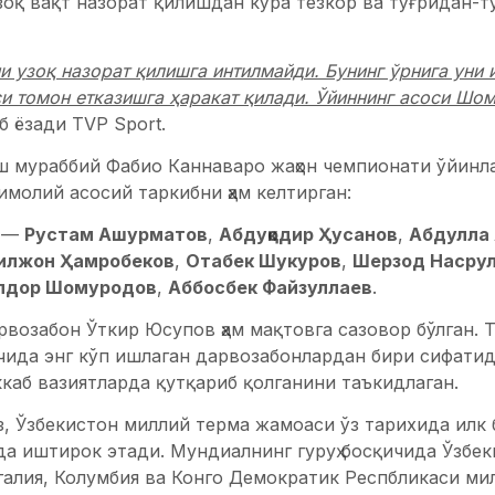
оқ вақт назорат қилишдан кўра тезкор ва тўғридан-т
ни узоқ назорат қилишга интилмайди. Бунинг ўрнига уни
и томон етказишга ҳаракат қилади. Ўйиннинг асоси Шо
 ёзади TVP Sport.
ш мураббий Фабио Каннаваро жаҳон чемпионати ўйин
тимолий асосий таркибни ҳам келтирган:
—
Рустам Ашурматов
,
Абдуқодир Ҳусанов
,
Абдулла
илжон Ҳамробеков
,
Отабек Шукуров
,
Шерзод Насру
лдор Шомуродов
,
Аббосбек Файзуллаев
.
возабон Ўткир Юсупов ҳам мақтовга сазовор бўлган. T
ида энг кўп ишлаган дарвозабонлардан бири сифатида 
каб вазиятларда қутқариб қолганини таъкидлаган.
, Ўзбекистон миллий терма жамоаси ўз тарихида илк 
а иштирок этади. Мундиалнинг гуруҳ босқичида Ўзбек
галия, Колумбия ва Конго Демократик Респбликаси м