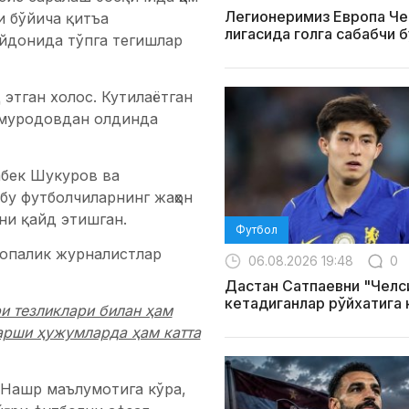
Легионеримиз Европа Ч
и бўйича қитъа
лигасида голга сабабчи 
йдонида тўпга тегишлар
этган холос. Кутилаётган
омуродовдан олдинда
абек Шукуров ва
бу футболчиларнинг жаҳон
ни қайд этишган.
Футбол
ропалик журналистлар
06.08.2026 19:48
0
Дастан Сатпаевни "Челс
кетадиганлар рўйхатига
и тезликлари билан ҳам
арши ҳужумларда ҳам катта
. Нашр маълумотига кўра,