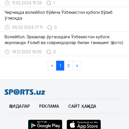
11.02.2024 15:33
1
Чирчиқда волейбол бўйича Ўзбекистон кубоги бўлиб
ўтмоқда
06.02.2024 17:11
0
Волейбол. Эркаклар ўртасидаги Ўзбекистон кубоги
якунланди. Ғолиб ва совриндорлар билан танишинг (фото)
19.12.2023 19:05
0
«
1
2
»
ҚОИДАЛАР
РЕКЛАМА
САЙТ ҲАҚИДА