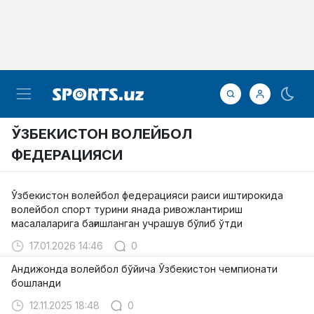
ЎЗБЕКИСТОН ВОЛЕЙБОЛ
ФЕДЕРАЦИЯСИ
Ўзбекистон волейбол федерацияси раиси иштирокида
волейбол спорт турини янада ривожлантириш
масалаларига бағишланган учрашув бўлиб ўтди
17.01.2026 14:46
0
Андижонда волейбол бўйича Ўзбекистон чемпионати
бошланди
12.11.2025 18:48
0