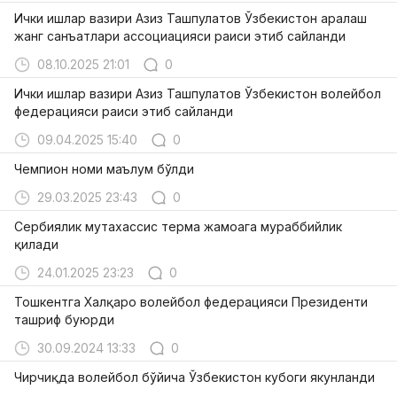
Ички ишлар вазири Азиз Ташпулатов Ўзбекистон аралаш
жанг санъатлари ассоциацияси раиси этиб сайланди
08.10.2025 21:01
0
Ички ишлар вазири Азиз Ташпулатов Ўзбекистон волейбол
федерацияси раиси этиб сайланди
09.04.2025 15:40
0
Чемпион номи маълум бўлди
29.03.2025 23:43
0
Сербиялик мутахассис терма жамоага мураббийлик
қилади
24.01.2025 23:23
0
Тошкентга Халқаро волейбол федерацияси Президенти
ташриф буюрди
30.09.2024 13:33
0
Чирчиқда волейбол бўйича Ўзбекистон кубоги якунланди