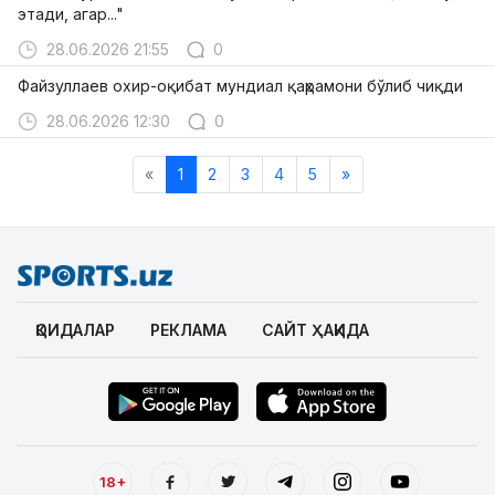
этади, агар..."
28.06.2026 21:55
0
Файзуллаев охир-оқибат мундиал қаҳрамони бўлиб чиқди
28.06.2026 12:30
0
«
1
2
3
4
5
»
ҚОИДАЛАР
РЕКЛАМА
САЙТ ҲАҚИДА
18+