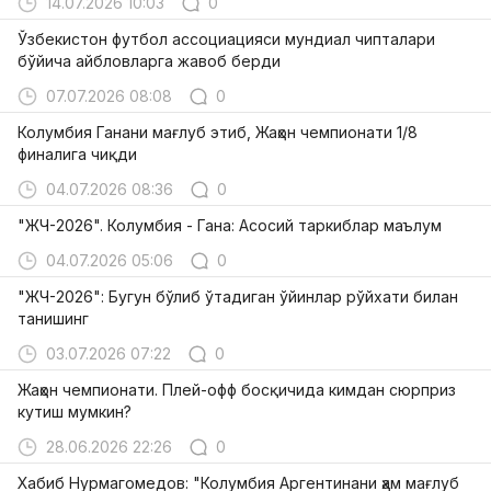
14.07.2026 10:03
0
Ўзбекистон футбол ассоциацияси мундиал чипталари
бўйича айбловларга жавоб берди
07.07.2026 08:08
0
Колумбия Ганани мағлуб этиб, Жаҳон чемпионати 1/8
финалига чиқди
04.07.2026 08:36
0
"ЖЧ-2026". Колумбия - Гана: Асосий таркиблар маълум
04.07.2026 05:06
0
"ЖЧ-2026": Бугун бўлиб ўтадиган ўйинлар рўйхати билан
танишинг
03.07.2026 07:22
0
Жаҳон чемпионати. Плей-офф босқичида кимдан сюрприз
кутиш мумкин?
28.06.2026 22:26
0
Хабиб Нурмагомедов: "Колумбия Аргентинани ҳам мағлуб