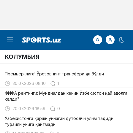
КОЛУМБИЯ
Премьер-лига! Ўрозовнинг трансфери ҳал бўлди
30.07.2026 08:10
1
ФИФА рейтинги: Мундиалдан кейин Ўзбекистон қай аҳволга
келди?
20.07.2026 18:59
0
Ўзбекистонга қарши ўйнаган футболчи ўлим таҳдиди
туфайли уйига қайтмади