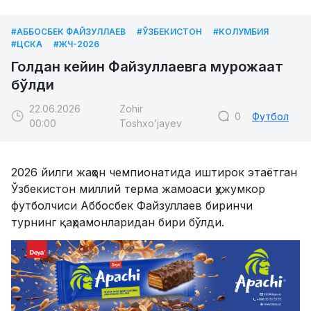
#АББОСБЕК ФАЙЗУЛЛАЕВ
#ЎЗБЕКИСТОН
#КОЛУМБИЯ
#ЦСКА
#ЖЧ-2026
Голдан кейин Файзуллаевга мурожаат
бўлди
22.06.2026
Zohir
0
Футбол
00:00
Toshxo’jayev
2026 йилги жаҳон чемпионатида иштирок этаётган
Ўзбекистон миллий терма жамоаси ҳужумкор
футболчиси Аббосбек Файзуллаев биринчи
турнинг қаҳрамонларидан бири бўлди.