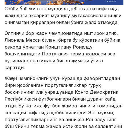
Сабби Ўзбекистон мундиал дебютанти сифатида
жаҳондаги аксарият мухлису мутахассисларни ҳали
очилмаган қирралари билан ўзига жалб этмоқда.
Олтинчи бор жаҳон чемпионатида иштирок этиб,
Лионель Месси билан бирга бу кўрсаткич бўйича
рекорд ўрнатган Криштиану Роналду
бошчилигидаги Португалия терма жамоаси эса
кутилмаган натижаси билан ҳаммани ўзига
қаратди.
Жаҳон чемпионлиги учун курашда фаворитлардан
бири ҳисобланган португалияликлар гуруҳ
босқичининг илк учрашувида Конго Демократик
Республикаси футболчилари билан дуранг қайд
этди. Бу натижа футбол жамоатчилиги томонидан
сенсация сифатида қабйл қилинди. Энг муҳими,
португалияликларнинг ва айниқса Роналдунинг
бўш ўйини терма жамоа истиқболи ва салоҳиятини