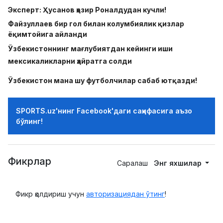
Эксперт: Ҳусанов ҳозир Роналдудан кучли!
Файзуллаев бир гол билан колумбиялик қизлар
ёқимтойига айланди
Ўзбекистоннинг мағлубиятдан кейинги иши
мексикаликларни ҳайратга солди
Ўзбекистон мана шу футболчилар сабаб ютқазди!
SPORTS.uz'нинг Facebook'даги саҳифасига аъзо
бўлинг!
Фикрлар
Саралаш
Энг яхшилар
Фикр қолдириш учун
авторизациядан ўтинг
!