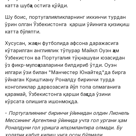
катта шубҳа остига қўйди.
Шу боис, португалияликларнинг иккинчи турдан
ўрин олган Ўзбекистонга қарши ўйинига қизиқиш
катта бўляпти.
Хусусан, жаҳон футболида афсона даражасига
кўтарилган англиялик тўпурар Майкл Оуэн ҳам
Ўзбекистон ва Португалия тўқнашуви юзасидан
ўз фикр-мулоҳазаларини билдириб ўтди. Оуэн
илгари ўзи билан "Манчестер Юнайтед"да бирга
ўйнаган Криштиану Роналду биринчи турда
конголиклар дарвозасига йўл топа олмаганига
қарамай, Ўзбекистонга қарши баҳсда ўзини
кўрсата олишига ишонмоқда.
-
Португалиянинг биринчи ўйинидан олдин Лионель
Мессининг Аргентина ўйинида учта гол ургани ҳам
Роналдуни гол уришга илҳомлантира олмади. Бу
ҳолатни қабул қилиш унга осон бўлмади.