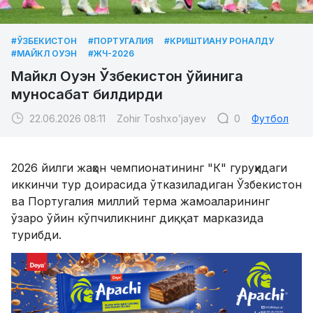
#ЎЗБЕКИСТОН
#ПОРТУГАЛИЯ
#КРИШТИАНУ РОНАЛДУ
#МАЙКЛ ОУЭН
#ЖЧ-2026
Майкл Оуэн Ўзбекистон ўйинига
муносабат билдирди
22.06.2026 08:11
Zohir Toshxo’jayev
0
Футбол
2026 йилги жаҳон чемпионатининг "К" гуруҳидаги
иккинчи тур доирасида ўтказиладиган Ўзбекистон
ва Португалия миллий терма жамоаларининг
ўзаро ўйин кўпчиликнинг диққат марказида
турибди.