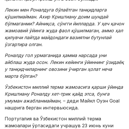
Лекин мен Роналдуга бўлаётган танқидларга
қўшилмайман. Ахир Криштиану доим шундай
бўлмаганми? Айниқса, сўнгги йилларда. У ҳеч қачон
жамоавий ўйинга жуда фаол қўшилмаган, аммо ҳал
қилувчи пайтда майдондаги вазиятни бутунлай
ўзгартира олган.
Роналду гол урмаганида ҳамма нарсада уни
айблаш жуда осон. Лекин кейинги ўйиннинг ўзидаёқ
у танқидчиларнинг овозини ўчирган ҳолат неча
марта бўлган?
Ўзбекистон миллий терма жамоасига қарши ўйинда
Криштиану Роналду хет-трик қайд этса, бунга
умуман ажабланмайман,
– деди Майкл Оуэн Goal
нашрига берган интервьюсида.
Португалия ва Ўзбекистон миллий терма
жамоалари ўртасидаги учрашув 23 июнь куни