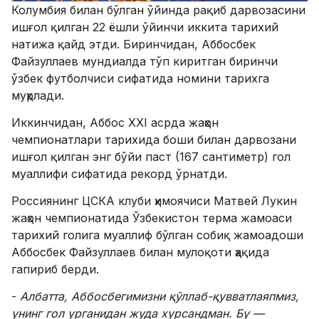
Колумбия билан бўлган ўйинда рақиб дарвозасини
ишғол қилган 22 ёшли ўйинчи иккита тарихий
натижа қайд этди. Биринчидан, Аббосбек
Файзуллаев мундиалда тўп киритган биринчи
ўзбек футболчиси сифатида номини тарихга
муҳрлади.
Иккинчидан, Аббос XXI асрда жаҳон
чемпионатлари тарихида боши билан дарвозани
ишғол қилган энг бўйи паст (167 сантиметр) гол
муаллифи сифатида рекорд ўрнатди.
Россиянинг ЦСКА клуби ҳимоячиси Матвей Лукин
жаҳон чемпионатида Ўзбекистон терма жамоаси
тарихий голига муаллиф бўлган собиқ жамоадоши
Аббосбек Файзуллаев билан мулоқоти ҳақида
гапириб берди.
-
Албатта, Аббосбегимизни қўллаб-қувватлаяпмиз,
унинг гол урганидан жуда хурсандман. Бу —