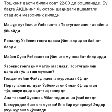
Тошкент вақти билан соат 22:00 да бошланади. Бу
баҳсга АҚШнинг Хьюстон шаҳридаги ҳашаматли
стадион мезбонлик қилади.
Машҳур футболчи: Ўзбекистон Португалиянинг асабини
ўйнайди
Роналду Ўзбекистонга қарши ўйин олдидан баёнот
берди
Майкл Оуэн Ўзбекистон ўйинига муносабат билдирди
Ўзбекистонга қимматли маслаҳат: Португалияни
қандай тўхтатиш мумкин?
Голдан кейин Файзуллаевга мурожаат бўлди
Португалия юлдузи Ўзбекистон билан бўладиган
тўқнашув ҳақида қаттиқ гапирди
Ана тезлик! Ҳусанов Мбаппедан анча ўзиб кетди!
Шомуродов бизга гол урган! Яна бир суперклуб Элдор
учун курашга қўшилди