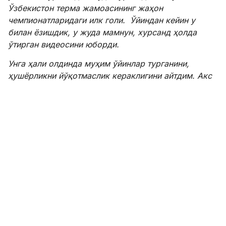
Ўзбекистон терма жамоасининг жаҳон
чемпионатларидаги илк голи. Ўйиндан кейин у
билан ёзишдик, у жуда мамнун, хурсанд ҳолда
ўтирган видеосини юборди.
Унга ҳали олдинда муҳим ўйинлар турганини,
ҳушёрликни йўқотмаслик кераклигини айтдим. Акс
ҳолда ўзингдан кетиб қоласан, деб ҳазиллашдим.
Аслида Файзуллаев жуда меҳнаткаш, яхши йигит, у
бунақа нарсалардан анча узоқ юради,
— деди
Матвей Лукин.
Бундан аввал ЦСКА дарвозабони ва сардори
Игорь Акинфеев ҳам Файзуллаевнинг жаҳон
чемпионатидаги голи ҳақида кулги билан фикр
билдирган, уни футболчининг фаолиятидаги "энг
қийин гол", деб атаган эди.
-
Ҳа, осон бўлмаган. Унинг бўйи “1 метр 12